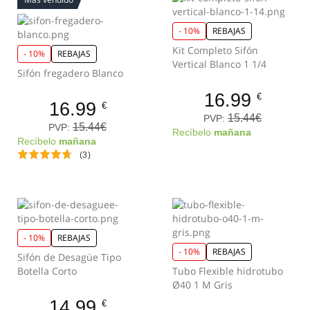
- 10%
REBAJAS
Kit Completo Sifón
- 10%
REBAJAS
Vertical Blanco 1 1/4
Sifón fregadero Blanco
16.99
€
16.99
€
15.44€
PVP:
15.44€
PVP:
Recíbelo
mañana
Recíbelo
mañana
(3)
- 10%
REBAJAS
- 10%
REBAJAS
Sifón de Desagüe Tipo
Botella Corto
Tubo Flexible hidrotubo
Ø40 1 M Gris
14.99
€