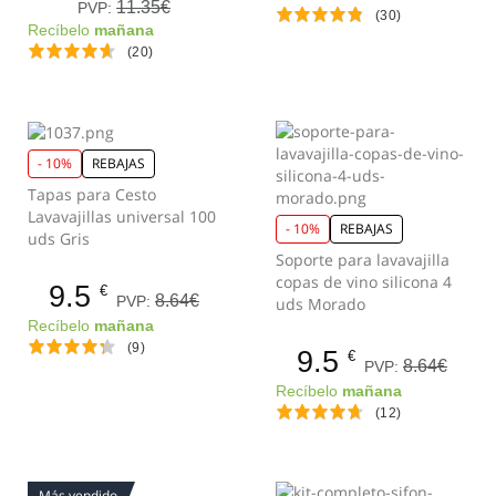
11.35€
PVP:
(30)
Recíbelo
mañana
(20)
- 10%
REBAJAS
Tapas para Cesto
Lavavajillas universal 100
- 10%
REBAJAS
uds Gris
Soporte para lavavajilla
copas de vino silicona 4
9.5
€
8.64€
PVP:
uds Morado
Recíbelo
mañana
(9)
9.5
€
8.64€
PVP:
Recíbelo
mañana
(12)
Más vendido