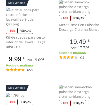
Más vendido
- 10%
REBAJAS
Mecanismo Con Pulsador
Descarga Cisterna Blanco
- 10%
REBAJAS
Kit de ruedas para cesto
19.49
€
inferior de lavavajillas (8
uds) Gris
17.72€
PVP:
Recíbelo
mañana
9.99
(1)
€
9.09€
PVP:
Recíbelo
mañana
(22)
Más vendido
- 10%
REBAJAS
- 10%
REBAJAS