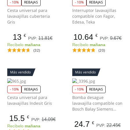
- 10%
REBAJAS
- 10%
REBAJAS
Cesta universal para
Interruptor lavavajillas
lavavajillas cuberteria
compatible con Fagor,
Gris
Edesa, Teka
13
10.64
€
€
11.81€
9.67€
PVP:
PVP:
Recíbelo
mañana
Recíbelo
mañana
(32)
(20)
Más vendido
Más vendido
- 10%
REBAJAS
- 10%
REBAJAS
Cesta universal para
Bomba desague
lavavajillas Indesit Gris
lavavajilla compatible con
Bosch Balay Siemens
Blanco
15.5
€
14.09€
PVP:
24.7
€
22.45€
PVP:
Recíbelo
mañana