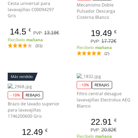
Cesta universal para
Mecanismo Doble
lavavajillas C00094297
Pulsador Descarga
Gris
Cisterna Blanco
14.5
€
19.49
€
13.18€
PVP:
Recíbelo
mañana
17.72€
PVP:
(31)
Recíbelo
mañana
(2)
Más vendido
- 10%
REBAJAS
Filtro central desague
- 10%
REBAJAS
lavavajillas Electrolux AEG
Brazo de lavado superior
Blanco
para lavavajillas
1746200600 Gris
22.91
€
12.49
20.82€
PVP:
€
Recíbelo
mañana