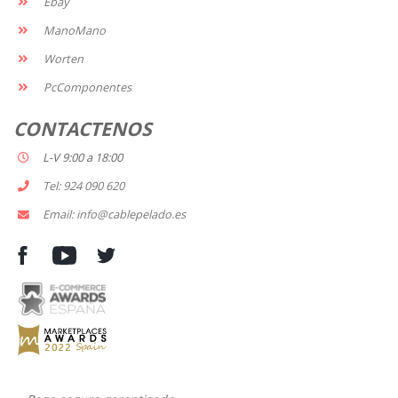
Ebay
ManoMano
Worten
PcComponentes
CONTACTENOS
L-V 9:00 a 18:00
Tel: 924 090 620
Email: info@cablepelado.es