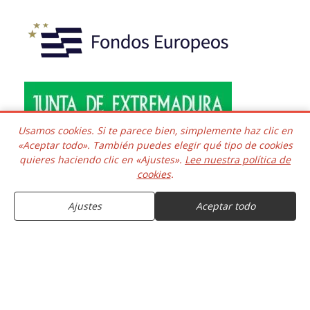
Usamos cookies. Si te parece bien, simplemente haz clic en
«Aceptar todo». También puedes elegir qué tipo de cookies
quieres haciendo clic en «Ajustes».
Lee nuestra política de
Copyright © 2016 - 2026 Todos los derechos reservados.
cookies
.
Desarrollado e integrado
Kaframa Technology SL CIF B06758361. Poligono el Nevero
complejo Inmuba Albatros, Manzana 6 Nave 9, 06006,
Ajustes
Aceptar todo
Badajoz. ESPAÑA.