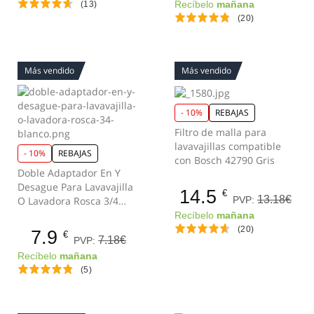
(13)
Recíbelo
mañana
(20)
Más vendido
Más vendido
- 10%
REBAJAS
Filtro de malla para
lavavajillas compatible
- 10%
REBAJAS
con Bosch 42790 Gris
Doble Adaptador En Y
Desague Para Lavavajilla
14.5
€
13.18€
PVP:
O Lavadora Rosca 3/4
Blanco
Recíbelo
mañana
(20)
7.9
€
7.18€
PVP:
Recíbelo
mañana
(5)