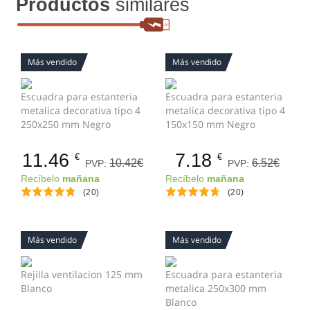
Productos
similares
Más vendido
Más vendido
Escuadra para estanteria
Escuadra para estanteria
metalica decorativa tipo 4
metalica decorativa tipo 4
250x250 mm Negro
150x150 mm Negro
11.46
7.18
€
€
10.42€
6.52€
PVP:
PVP:
Recíbelo
mañana
Recíbelo
mañana
(20)
(20)
Más vendido
Más vendido
Rejilla ventilacion 125 mm
Escuadra para estanteria
Blanco
metalica 250x300 mm
Blanco