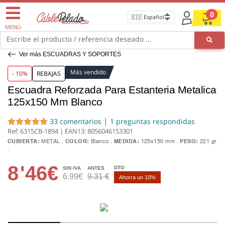
0
MENÚ
Escribe el producto / referencia deseado ...
Ver más ESCUADRAS Y SOPORTES
Más vendido
- 10%
REBAJAS
Escuadra Reforzada Para Estanteria Metalica
125x150 Mm Blanco
|
33 comentarios
1 preguntas respondidas
Ref: 6315CB-1894 | EAN13:
8056046153301
CUBIERTA:
METAL
COLOR:
Blanco
MEDIDA:
125x150 mm
PESO:
221 gr
8
'46€
DTO
SIN IVA
ANTES
6.99€
9.31 €
Ahorra un 10%