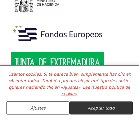
Usamos cookies. Si te parece bien, simplemente haz clic en
«Aceptar todo». También puedes elegir qué tipo de cookies
quieres haciendo clic en «Ajustes».
Lee nuestra política de
Copyright © 2016 - 2026 Todos los derechos reservados.
cookies
.
Desarrollado e integrado
COMPRAR
Kaframa Technology SL CIF B06758361. Poligono el Nevero
complejo Inmuba Albatros, Manzana 6 Nave 9, 06006,
Ajustes
Aceptar todo
Badajoz. ESPAÑA.
8.46€
Entrega estimada el 7 de Agosto
9.31€