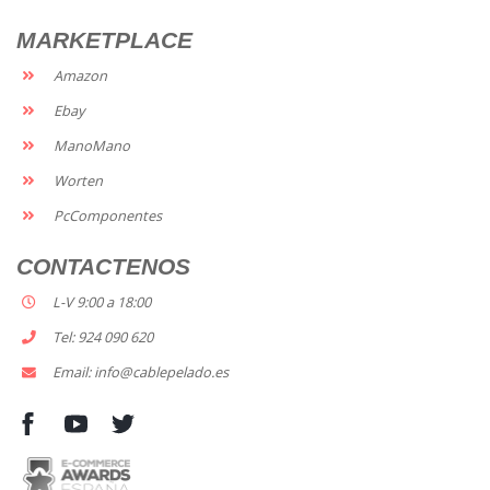
MARKETPLACE
Amazon
Ebay
ManoMano
Worten
PcComponentes
CONTACTENOS
L-V 9:00 a 18:00
Tel: 924 090 620
Email: info@cablepelado.es