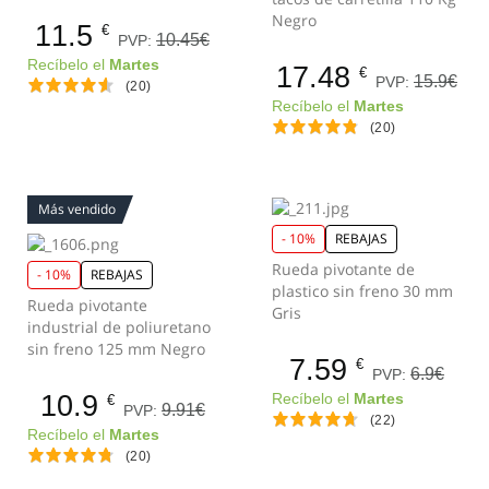
Negro
11.5
€
10.45€
PVP:
Recíbelo el
Martes
17.48
€
15.9€
PVP:
(20)
Recíbelo el
Martes
(20)
Más vendido
- 10%
REBAJAS
Rueda pivotante de
- 10%
REBAJAS
plastico sin freno 30 mm
Rueda pivotante
Gris
industrial de poliuretano
sin freno 125 mm Negro
7.59
€
6.9€
PVP:
10.9
Recíbelo el
Martes
€
9.91€
PVP:
(22)
Recíbelo el
Martes
(20)