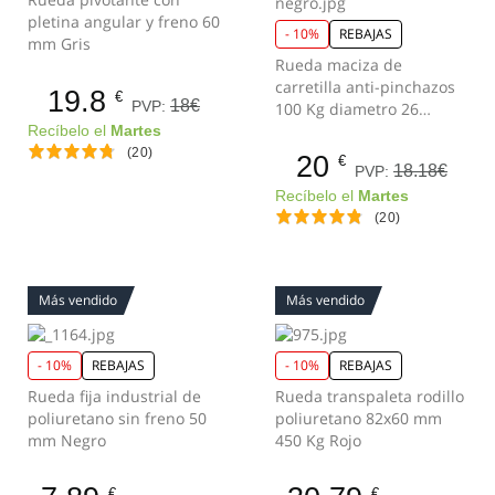
pletina angular y freno 60
- 10%
REBAJAS
mm Gris
Rueda maciza de
carretilla anti-pinchazos
19.8
€
18€
PVP:
100 Kg diametro 26
Negro
Recíbelo el
Martes
(20)
20
€
18.18€
PVP:
Recíbelo el
Martes
(20)
Más vendido
Más vendido
- 10%
REBAJAS
- 10%
REBAJAS
Rueda fija industrial de
Rueda transpaleta rodillo
poliuretano sin freno 50
poliuretano 82x60 mm
mm Negro
450 Kg Rojo
€
€