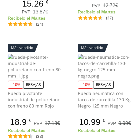
15.26
€
12.72€
PVP:
13.87€
PVP:
Recíbelo el
Martes
Recíbelo el
Martes
(27)
(24)
Más vendido
Más vendido
- 10%
REBAJAS
- 10%
REBAJAS
Rueda pivotante
Rueda neumatica con
industrial de poliuretano
tacos de carretilla 130 Kg
con freno 80 mm Rojo
Negro 125 mm Negro
18.9
10.99
€
€
17.18€
9.99€
PVP:
PVP:
Recíbelo el
Martes
Recíbelo el
Martes
(33)