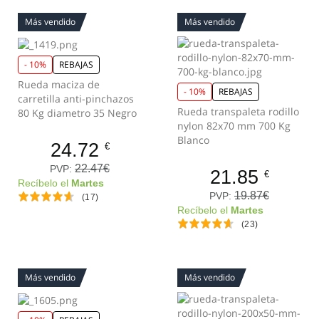
Más vendido
Más vendido
- 10%
REBAJAS
Rueda maciza de
- 10%
REBAJAS
carretilla anti-pinchazos
Rueda transpaleta rodillo
80 Kg diametro 35 Negro
nylon 82x70 mm 700 Kg
Blanco
24.72
€
22.47€
PVP:
21.85
€
Recíbelo el
Martes
19.87€
PVP:
(17)
Recíbelo el
Martes
(23)
Más vendido
Más vendido