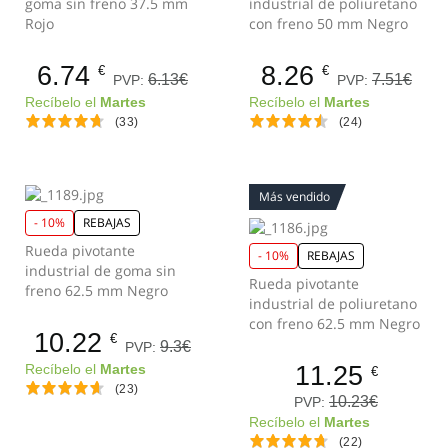
goma sin freno 37.5 mm
industrial de poliuretano
Rojo
con freno 50 mm Negro
6.74
8.26
€
€
6.13€
7.51€
PVP:
PVP:
Recíbelo el
Martes
Recíbelo el
Martes
(33)
(24)
Más vendido
- 10%
REBAJAS
Rueda pivotante
- 10%
REBAJAS
industrial de goma sin
Rueda pivotante
freno 62.5 mm Negro
industrial de poliuretano
con freno 62.5 mm Negro
10.22
€
9.3€
PVP:
11.25
Recíbelo el
Martes
€
(23)
10.23€
PVP:
Recíbelo el
Martes
(22)