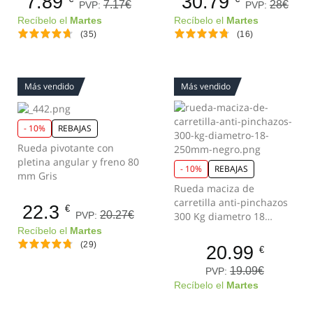
7.89
30.79
7.17€
28€
PVP:
PVP:
Recíbelo el
Martes
Recíbelo el
Martes
(35)
(16)
Más vendido
Más vendido
- 10%
REBAJAS
Rueda pivotante con
pletina angular y freno 80
- 10%
REBAJAS
mm Gris
Rueda maciza de
carretilla anti-pinchazos
22.3
€
20.27€
PVP:
300 Kg diametro 18
250mm Negro
Recíbelo el
Martes
(29)
20.99
€
19.09€
PVP:
Recíbelo el
Martes