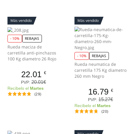
Más vendido
Más vendido
- 10%
REBAJAS
Rueda maciza de
carretilla anti-pinchazos
- 10%
REBAJAS
100 Kg diametro 26 Rojo
Rueda neumatica de
carretilla 175 Kg diametro
22.01
€
260 mm Negro
20.01€
PVP:
Recíbelo el
Martes
16.79
€
(29)
15.27€
PVP:
Recíbelo el
Martes
(20)
Más vendido