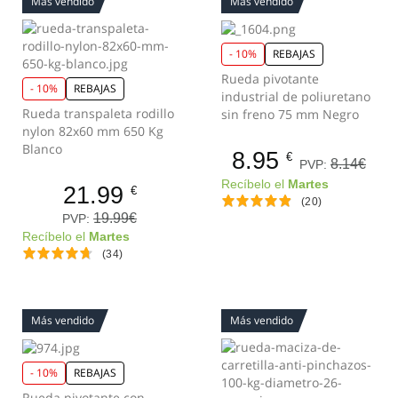
Más vendido
Más vendido
- 10%
REBAJAS
Rueda pivotante
- 10%
REBAJAS
industrial de poliuretano
Rueda transpaleta rodillo
sin freno 75 mm Negro
nylon 82x60 mm 650 Kg
Blanco
8.95
€
8.14€
PVP:
Recíbelo el
Martes
21.99
€
(20)
19.99€
PVP:
Recíbelo el
Martes
(34)
Más vendido
Más vendido
- 10%
REBAJAS
Rueda pivotante con