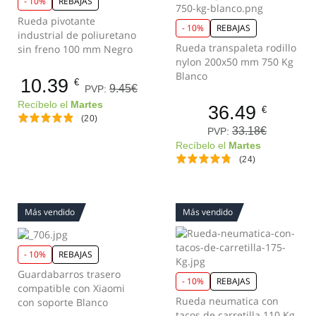
- 10%
REBAJAS
Rueda pivotante
- 10%
REBAJAS
industrial de poliuretano
Rueda transpaleta rodillo
sin freno 100 mm Negro
nylon 200x50 mm 750 Kg
Blanco
10.39
€
9.45€
PVP:
Recíbelo el
Martes
36.49
€
(20)
33.18€
PVP:
Recíbelo el
Martes
(24)
Más vendido
Más vendido
- 10%
REBAJAS
Guardabarros trasero
- 10%
REBAJAS
compatible con Xiaomi
Rueda neumatica con
con soporte Blanco
tacos de carretilla 110 Kg