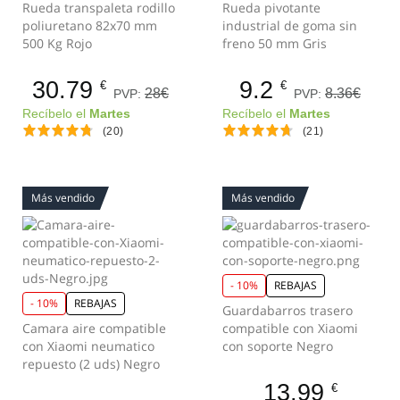
Rueda transpaleta rodillo
Rueda pivotante
poliuretano 82x70 mm
industrial de goma sin
500 Kg Rojo
freno 50 mm Gris
30.79
9.2
€
€
28€
8.36€
PVP:
PVP:
Recíbelo el
Martes
Recíbelo el
Martes
(20)
(21)
Más vendido
Más vendido
- 10%
REBAJAS
- 10%
REBAJAS
Guardabarros trasero
Camara aire compatible
compatible con Xiaomi
con Xiaomi neumatico
con soporte Negro
repuesto (2 uds) Negro
13.99
€