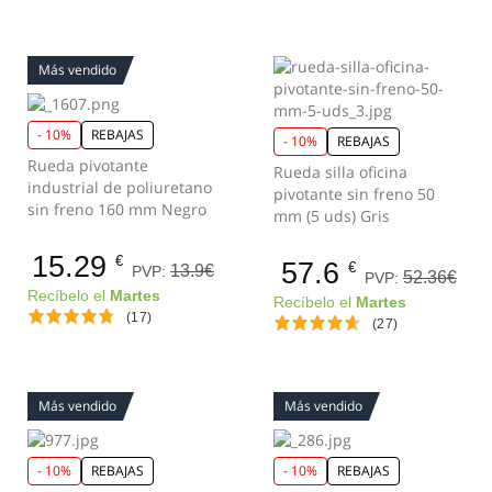
Más vendido
- 10%
REBAJAS
- 10%
REBAJAS
Rueda pivotante
Rueda silla oficina
industrial de poliuretano
pivotante sin freno 50
sin freno 160 mm Negro
mm (5 uds) Gris
15.29
€
57.6
€
13.9€
PVP:
52.36€
PVP:
Recíbelo el
Martes
Recíbelo el
Martes
(17)
(27)
Más vendido
Más vendido
- 10%
REBAJAS
- 10%
REBAJAS