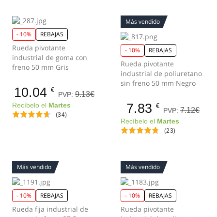
Más vendido
- 10%
REBAJAS
Rueda pivotante
- 10%
REBAJAS
industrial de goma con
Rueda pivotante
freno 50 mm Gris
industrial de poliuretano
sin freno 50 mm Negro
10.04
€
9.13€
PVP:
7.83
Recíbelo el
Martes
€
7.12€
PVP:
(34)
Recíbelo el
Martes
(23)
Más vendido
Más vendido
- 10%
REBAJAS
- 10%
REBAJAS
Rueda fija industrial de
Rueda pivotante