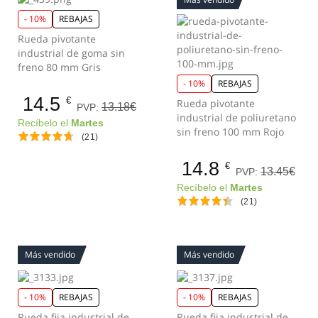
- 10%
REBAJAS
Rueda pivotante
industrial de goma sin
freno 80 mm Gris
- 10%
REBAJAS
14.5
€
Rueda pivotante
13.18€
PVP:
industrial de poliuretano
Recíbelo el
Martes
sin freno 100 mm Rojo
(21)
14.8
€
13.45€
PVP:
Recíbelo el
Martes
(21)
Más vendido
Más vendido
- 10%
REBAJAS
- 10%
REBAJAS
Rueda fija industrial de
Rueda fija industrial de