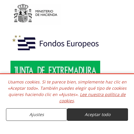
Usamos cookies. Si te parece bien, simplemente haz clic en
«Aceptar todo». También puedes elegir qué tipo de cookies
quieres haciendo clic en «Ajustes».
Lee nuestra política de
Copyright © 2016 - 2026 Todos los derechos reservados.
cookies
.
Desarrollado e integrado
Kaframa Technology SL CIF B06758361. Poligono el Nevero
complejo Inmuba Albatros, Manzana 6 Nave 9, 06006,
Ajustes
Aceptar todo
Badajoz. ESPAÑA.