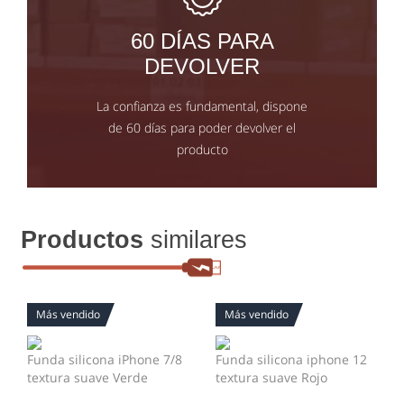
60 DÍAS PARA
DEVOLVER
La confianza es fundamental, dispone
de 60 días para poder devolver el
producto
Productos
similares
Más vendido
Más vendido
Funda silicona iPhone 7/8
Funda silicona iphone 12
textura suave Verde
textura suave Rojo