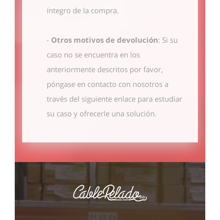
íntegro de la compra.
-
Otros motivos de devolución
: Si su
caso no se encuentra en los
anteriormente descritos por favor,
póngase en contacto con nosotros
a
través del siguiente enlace
para estudiar
su caso y ofrecerle una solución.