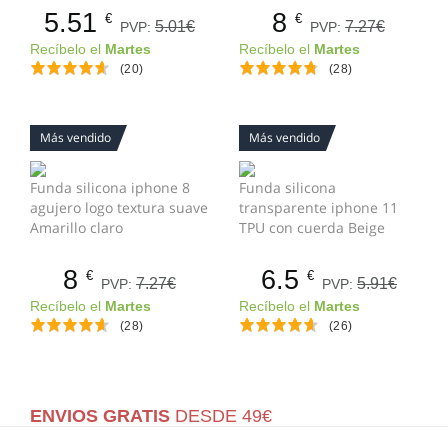
5.51
8
€
€
5.01€
7.27€
PVP:
PVP:
Recíbelo el
Martes
Recíbelo el
Martes
(20)
(28)
Más vendido
Más vendido
Funda silicona iphone 8
Funda silicona
agujero logo textura suave
transparente iphone 11
Amarillo claro
TPU con cuerda Beige
8
6.5
€
€
7.27€
5.91€
PVP:
PVP:
Recíbelo el
Martes
Recíbelo el
Martes
(28)
(26)
ENVIOS GRATIS
DESDE 49€