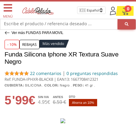
0
MENÚ
Escribe el producto / referencia deseado ...
Ver más FUNDAS PARA MOVIL
Más vendido
- 10%
REBAJAS
Funda Silicona Iphone XR Textura Suave
Negro
|
22 comentarios
0 preguntas respondidas
Ref: FUNDA-IPHXR-BLACK8 | EAN13:
1667708412321
CUBIERTA:
SILICONA
COLOR:
Negro
PESO:
41 gr
5
'99€
DTO
SIN IVA
ANTES
4.95€
6.59 €
Ahorra un 10%