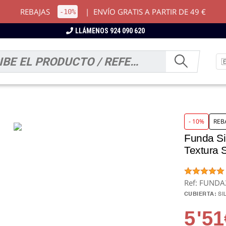
REBAJAS
|
ENVÍO GRATIS A PARTIR DE 49 €
-10%
LLÁMENOS 924 090 620
- 10%
REB
Funda Si
Textura 
Ref: FUNDA
CUBIERTA:
SI
5
'51