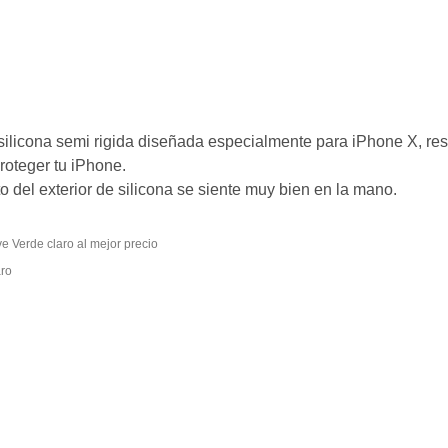
silicona semi rigida diseñada especialmente para iPhone X, r
proteger tu iPhone.
to del exterior de silicona se siente muy bien en la mano.
Comprar Funda silicona iphone X/XS agujero logo textura suave Verde claro al mejor precio
e verde claro