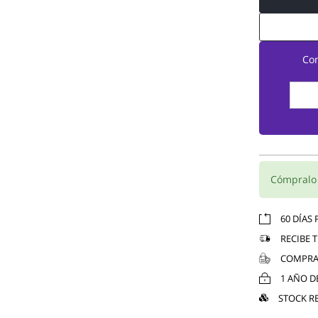
Co
Cómpral
60 DÍAS
RECIBE 
COMPRA
1 AÑO D
STOCK R