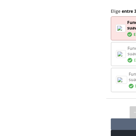
Elige
entre 3
Fund
sua
E
Fund
suav
E
Fun
sua