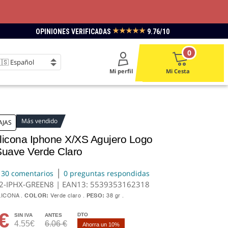
★★★★★
OPINIONES VERIFICADAS
9.76/10
0
Mi perfil
Mi Cesta
Más vendido
AJAS
licona Iphone X/XS Agujero Logo
Suave Verde Claro
|
30 comentarios
0 preguntas respondidas
2-IPHX-GREEN8 | EAN13:
5539353162318
LICONA
COLOR:
Verde claro
PESO:
38 gr
€
DTO
SIN IVA
ANTES
4.55€
6.06 €
Ahorra un 10%