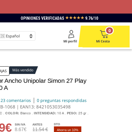
★★★★★
OPINIONES VERIFICADAS
9.76/10
0
Mi perfil
Mi Cesta
Más vendido
AJAS
tor Ancho Unipolar Simon 27 Play
0 A
|
23 comentarios
0 preguntas respondidas
CB-1068 | EAN13:
8421053035498
VC
COLOR:
Blanco
INTENSIDAD:
10 A
PESO:
25 gr
49€
DTO
SIN IVA
ANTES
8.67€
11.54 €
Ahorra un 10%