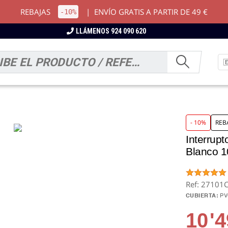
REBAJAS
|
ENVÍO GRATIS A PARTIR DE 49 €
-10%
LLÁMENOS 924 090 620
- 10%
REB
Interrup
Blanco 1
Ref: 27101
CUBIERTA:
P
10
'