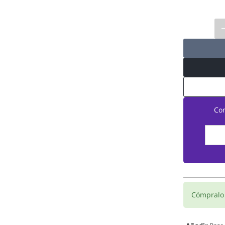
Co
Cómpral