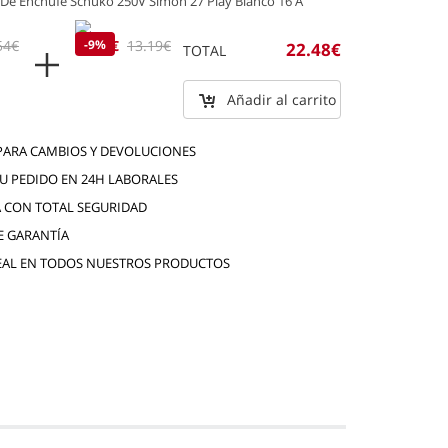
De Enchufe Schuko 250V Simon 27 Play Blanco 16 A
54€
11.99€
-9%
13.19€
22.48€
TOTAL
Añadir al carrito
 PARA CAMBIOS Y DEVOLUCIONES
TU PEDIDO EN 24H LABORALES
 CON TOTAL SEGURIDAD
E GARANTÍA
EAL EN TODOS NUESTROS PRODUCTOS