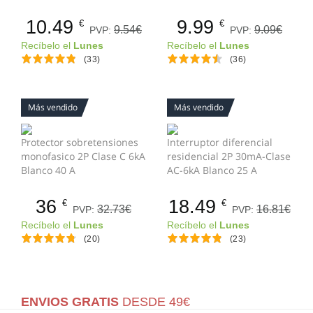
Curva C Blanco 32 A
Curva C Blanco 16 A
10.49
9.99
€
€
9.54€
9.09€
PVP:
PVP:
Recíbelo el
Lunes
Recíbelo el
Lunes
(33)
(36)
Más vendido
Más vendido
Protector sobretensiones
Interruptor diferencial
monofasico 2P Clase C 6kA
residencial 2P 30mA-Clase
Blanco 40 A
AC-6kA Blanco 25 A
36
18.49
€
€
32.73€
16.81€
PVP:
PVP:
Recíbelo el
Lunes
Recíbelo el
Lunes
(20)
(23)
ENVIOS GRATIS
DESDE 49€