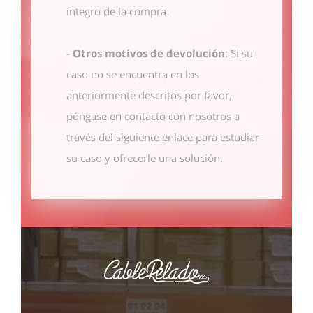
íntegro de la compra.
-
Otros motivos de devolución
: Si su
caso no se encuentra en los
anteriormente descritos por favor,
póngase en contacto con nosotros
a
través del siguiente enlace
para estudiar
su caso y ofrecerle una solución.