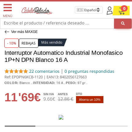
0
MENÚ
Escribe el producto / referencia deseado ...
Ver más MAXGE
Más vendido
- 10%
REBAJAS
Interruptor Automatico Industrial Monofasico
1P+N DPN Blanco 16 A
|
22 comentarios
0 preguntas respondidas
Ref: EPDPN6KCB-1120 | EAN13:
8402056127663
COLOR:
Blanco
INTENSIDAD:
16 A
PESO:
97 gr
11
'69€
DTO
SIN IVA
ANTES
9.66€
12.86 €
Ahorra un 10%