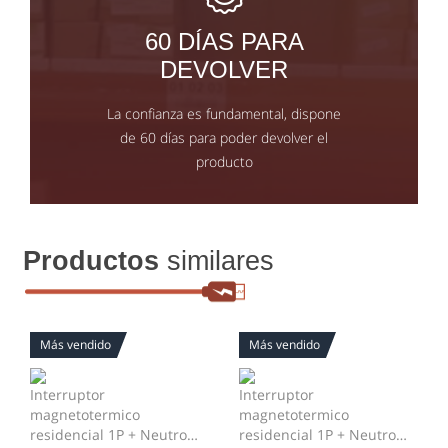
60 DÍAS PARA
DEVOLVER
La confianza es fundamental, dispone
de 60 días para poder devolver el
producto
Productos
similares
Más vendido
Más vendido
Interruptor
Interruptor
magnetotermico
magnetotermico
residencial 1P + Neutro
residencial 1P + Neutro