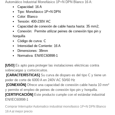
Automático Industrial Monofásico 1P+N DPN Blanco 16 A:
Capacidad: 16 A
Tipo: Monofásico 1P+N DPN
Color: Blanco
Tensión: 400-230V AC
Capacidad de conexión de cable hasta hasta: 35 mm2;
Conexión: Permite utilizar peines de conexión tipo pin y
horquilla
Código de curva: C
Intensidad de Corriente: 16 A
Dimensiones: 38mm
Normativa: EN/IEC60898-1
[USO]
Es apto para proteger las instalaciones eléctricas contra
sobrecargas y cortocircuitos.
[CARACTERÍSTICAS]
Su curva de disparo es del tipo C y tiene un
poder de corte de 6000 A en 240V AC 50/60 Hz
[CONEXIÓN]
Ofrece una capacidad de conexión cable hasta 10 mm²
y permite el empleo de peines de conexión tipo pin y horquilla.
[CERTIFICACIÓN]
Este producto cumple con el estándar industrial
EN/IEC60898-1
Comprar Interruptor Automatico industrial monofasico 1P+N DPN Blanco
16 A al mejor precio