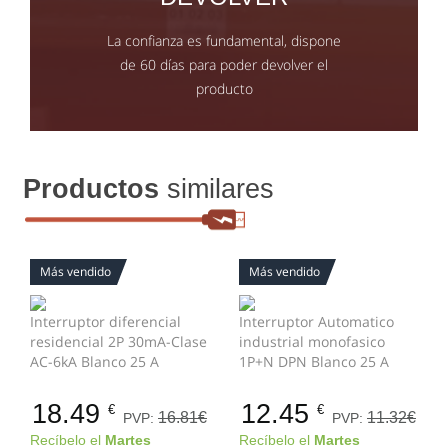
La confianza es fundamental, dispone
de 60 días para poder devolver el
producto
Productos
similares
Más vendido
Más vendido
Interruptor diferencial
Interruptor Automatico
residencial 2P 30mA-Clase
industrial monofasico
AC-6kA Blanco 25 A
1P+N DPN Blanco 25 A
18.49
12.45
€
€
16.81€
11.32€
PVP:
PVP:
Recíbelo el
Martes
Recíbelo el
Martes