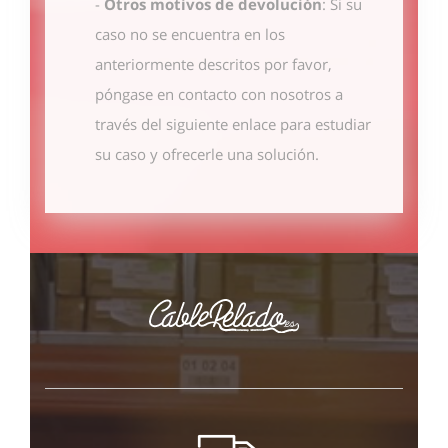
-
Otros motivos de devolución
: Si su
caso no se encuentra en los
anteriormente descritos por favor,
póngase en contacto con nosotros
a
través del siguiente enlace
para estudiar
su caso y ofrecerle una solución.