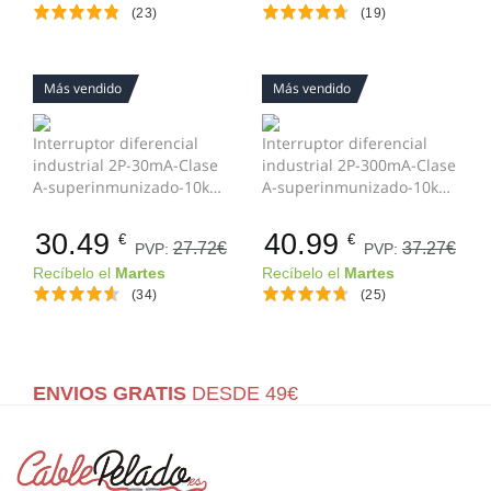
(23)
(19)
Más vendido
Más vendido
Interruptor diferencial
Interruptor diferencial
industrial 2P-30mA-Clase
industrial 2P-300mA-Clase
A-superinmunizado-10kA
A-superinmunizado-10kA
Blanco 40 A
Blanco 40 A
30.49
40.99
€
€
27.72€
37.27€
PVP:
PVP:
Recíbelo el
Martes
Recíbelo el
Martes
(34)
(25)
ENVIOS GRATIS
DESDE 49€