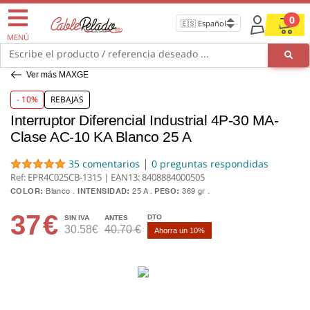
0
MENÚ
Escribe el producto / referencia deseado ...
Ver más MAXGE
- 10%
REBAJAS
Interruptor Diferencial Industrial 4P-30 MA-
Clase AC-10 KA Blanco 25 A
|
35 comentarios
0 preguntas respondidas
Ref: EPR4C025CB-1315 | EAN13:
8408884000505
COLOR:
Blanco
INTENSIDAD:
25 A
PESO:
369 gr
37
€
DTO
SIN IVA
ANTES
30.58€
40.70 €
Ahorra un 10%