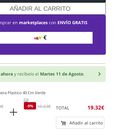
AÑADIR AL CARRITO
mprar en
marketplaces
con
ENVÍO GRATIS
€
o
ahora
y recíbelo el
Martes 11 de Agosto
.
nera Plastico 40 Cm Verde
3€
9.66€
-9%
10.63€
19.32€
TOTAL
Añadir al carrito