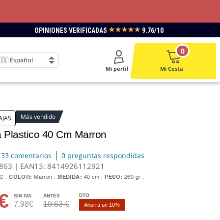
★★★★★
OPINIONES VERIFICADAS
9.76/10
0
Mi perfil
Mi Cesta
Más vendido
AJAS
a Plastico 40 Cm Marron
|
33 comentarios
0 preguntas respondidas
1863 | EAN13:
8414926112921
VC
COLOR:
Marron
MEDIDA:
40 cm
PESO:
260 gr
€
DTO
SIN IVA
ANTES
7.98€
10.63 €
Ahorra un 10%