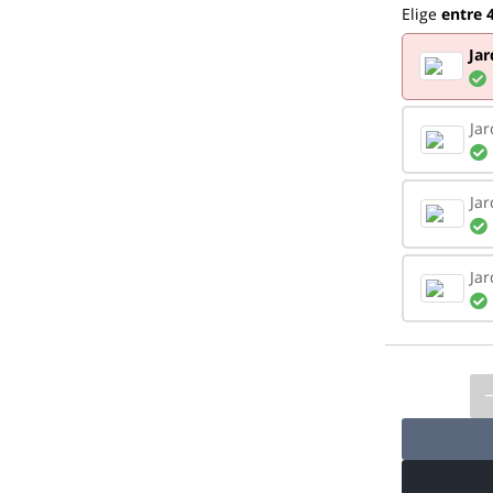
Elige
entre 4
Jar
Jar
Jar
Jar