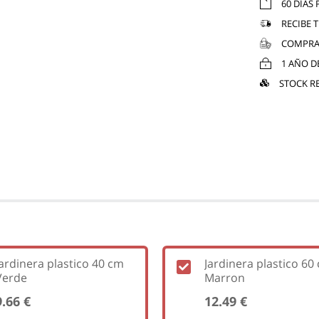
60 DÍAS
RECIBE 
COMPRA
1 AÑO D
STOCK R
Jardinera plastico 40 cm
Jardinera plastico 60
Verde
Marron
9.66 €
12.49 €