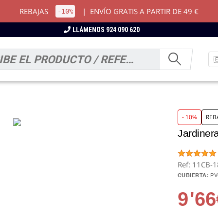
REBAJAS
|
ENVÍO GRATIS A PARTIR DE 49 €
-10%
LLÁMENOS 924 090 620
- 10%
REB
Jardiner
Ref: 11CB-
CUBIERTA:
P
9
'66