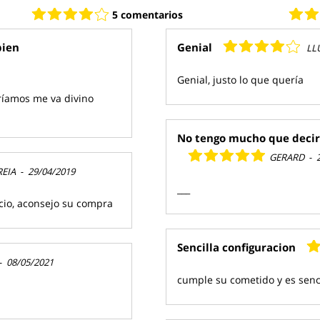
5 comentarios
bien
Genial
LL
Genial, justo lo que quería
ríamos me va divino
No tengo mucho que decir
GERARD
-
REIA
-
29/04/2019
___
cio, aconsejo su compra
Sencilla configuracion
-
08/05/2021
cumple su cometido y es senci