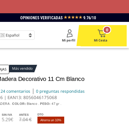
★★★★★
OPINIONES VERIFICADAS
9.76/10
0
Mi perfil
Mi Cesta
Más vendido
AJAS
Madera Decorativo 11 Cm Blanco
|
24 comentarios
0 preguntas respondidas
06 | EAN13:
8056046175068
DERA
COLOR:
Blanco
PESO:
47 gr
DTO
SIN IVA
ANTES
5.29€
7.04 €
Ahorra un 10%