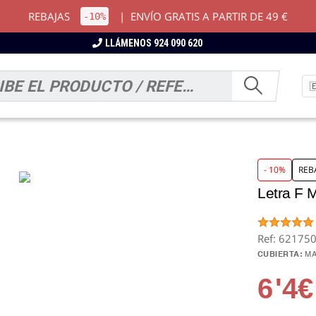
REBAJAS
|
ENVÍO GRATIS A PARTIR DE 49 €
-10%
LLÁMENOS 924 090 620
- 10%
REB
Letra F 
Ref: 62175
CUBIERTA:
MA
6
'4€