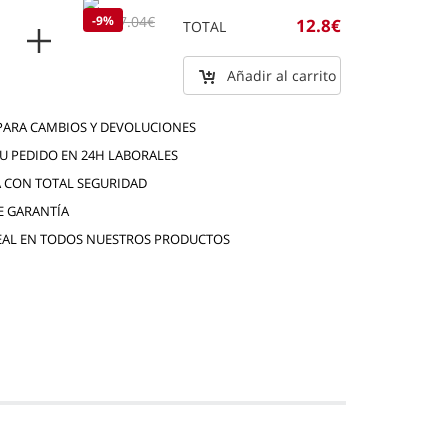
6.4€
-9%
7.04€
12.8€
TOTAL
Añadir al carrito
 PARA CAMBIOS Y DEVOLUCIONES
TU PEDIDO EN 24H LABORALES
 CON TOTAL SEGURIDAD
E GARANTÍA
EAL EN TODOS NUESTROS PRODUCTOS