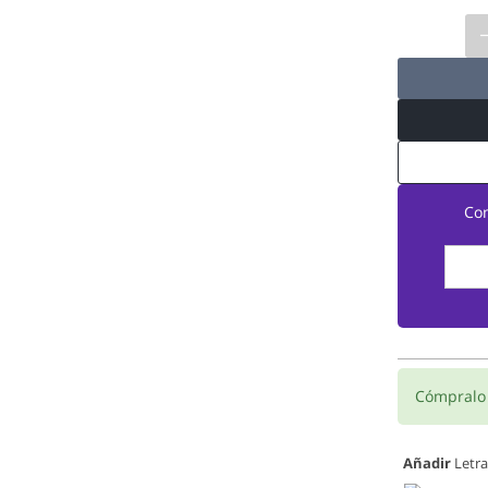
Co
Cómpral
Añadir
Letra