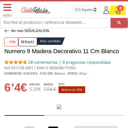
0
MENÚ
Escribe el producto / referencia deseado ...
Ver más SEÑALIZACION
Más vendido
- 10%
REBAJAS
Numero 9 Madera Decorativo 11 Cm Blanco
|
28 comentarios
0 preguntas respondidas
Ref: 6217CB-2061 | EAN13:
8056046175365
CUBIERTA:
MADERA
COLOR:
Blanco
PESO:
46 gr
6
'4€
DTO
SIN IVA
ANTES
5.29€
7.04 €
Ahorra un 10%