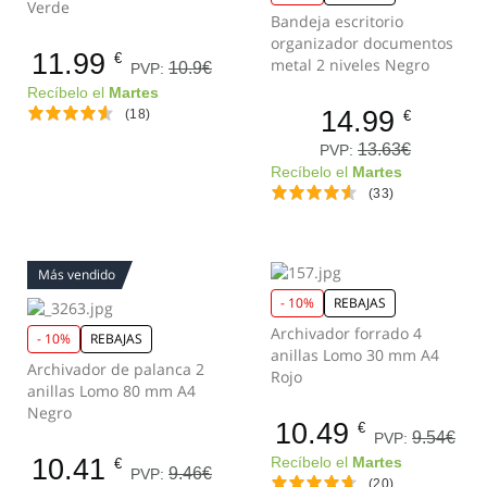
Verde
Bandeja escritorio
organizador documentos
11.99
€
metal 2 niveles Negro
10.9€
PVP:
Recíbelo el
Martes
14.99
(18)
€
13.63€
PVP:
Recíbelo el
Martes
(33)
Más vendido
- 10%
REBAJAS
Archivador forrado 4
- 10%
REBAJAS
anillas Lomo 30 mm A4
Archivador de palanca 2
Rojo
anillas Lomo 80 mm A4
Negro
10.49
€
9.54€
PVP:
10.41
Recíbelo el
Martes
€
9.46€
PVP:
(20)