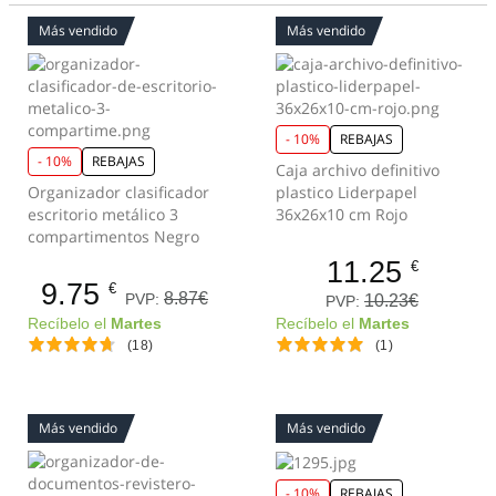
Más vendido
Más vendido
- 10%
REBAJAS
- 10%
REBAJAS
Caja archivo definitivo
Organizador clasificador
plastico Liderpapel
escritorio metálico 3
36x26x10 cm Rojo
compartimentos Negro
11.25
€
9.75
€
8.87€
PVP:
10.23€
PVP:
Recíbelo el
Martes
Recíbelo el
Martes
(18)
(1)
Más vendido
Más vendido
- 10%
REBAJAS