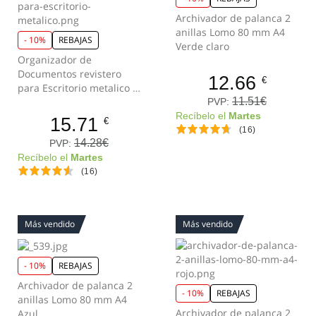
Archivador de palanca 2
anillas Lomo 80 mm A4
- 10%
REBAJAS
Verde claro
Organizador de
Documentos revistero
12.66
€
para Escritorio metalico 3
compartimentos Negro
11.51€
PVP:
Recíbelo el
Martes
15.71
€
(16)
14.28€
PVP:
Recíbelo el
Martes
(16)
Más vendido
Más vendido
- 10%
REBAJAS
Archivador de palanca 2
- 10%
REBAJAS
anillas Lomo 80 mm A4
Archivador de palanca 2
Azul