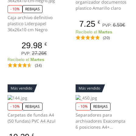
organizador documentos
plastico Amarillo claro
- 10%
REBAJAS
Caja archivo definitivo
7.25
€
plastico Liderpapel
6.59€
PVP:
36x26x10 cm Negro
Recíbelo el
Martes
(20)
29.98
€
27.26€
PVP:
Recíbelo el
Martes
(34)
Más vendido
Más vendido
- 10%
REBAJAS
- 10%
REBAJAS
Carpetas de fundas A4
Separadores para
(50 fundas) PVC A4 Azul
archivadores Exacompta
6 posiciones A4+
Multicolor
€