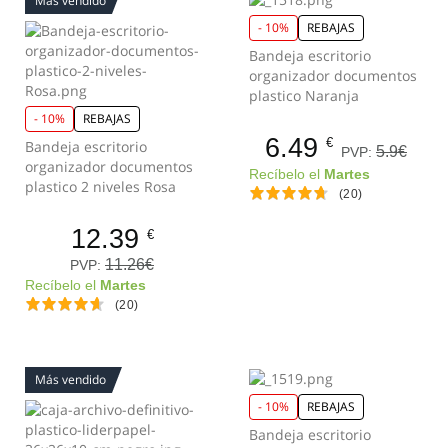
Más vendido
- 10%
REBAJAS
Bandeja escritorio
organizador documentos
plastico Naranja
- 10%
REBAJAS
6.49
€
Bandeja escritorio
5.9€
PVP:
organizador documentos
Recíbelo el
Martes
plastico 2 niveles Rosa
(20)
12.39
€
11.26€
PVP:
Recíbelo el
Martes
(20)
Más vendido
- 10%
REBAJAS
Bandeja escritorio