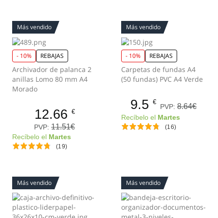
Más vendido
Más vendido
- 10%
REBAJAS
- 10%
REBAJAS
Archivador de palanca 2
Carpetas de fundas A4
anillas Lomo 80 mm A4
(50 fundas) PVC A4 Verde
Morado
9.5
€
8.64€
PVP:
12.66
€
Recíbelo el
Martes
11.51€
PVP:
(16)
Recíbelo el
Martes
(19)
Más vendido
Más vendido