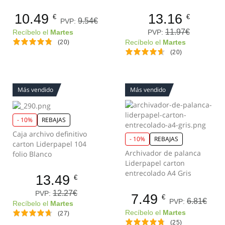
10.49
13.16
€
€
9.54€
PVP:
11.97€
PVP:
Recíbelo el
Martes
(20)
Recíbelo el
Martes
(20)
Más vendido
Más vendido
- 10%
REBAJAS
Caja archivo definitivo
- 10%
REBAJAS
carton Liderpapel 104
Archivador de palanca
folio Blanco
Liderpapel carton
entrecolado A4 Gris
13.49
€
12.27€
PVP:
7.49
€
6.81€
PVP:
Recíbelo el
Martes
Recíbelo el
Martes
(27)
(25)