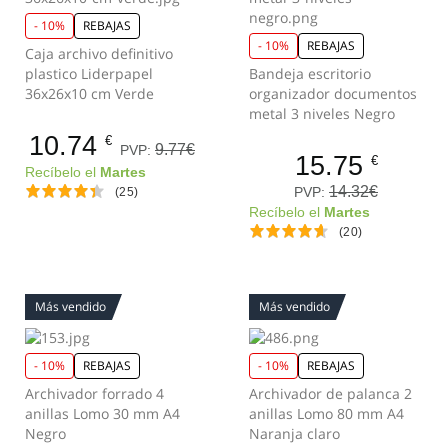
- 10%
REBAJAS
- 10%
REBAJAS
Caja archivo definitivo
plastico Liderpapel
Bandeja escritorio
36x26x10 cm Verde
organizador documentos
metal 3 niveles Negro
10.74
€
9.77€
PVP:
15.75
€
Recíbelo el
Martes
14.32€
PVP:
(25)
Recíbelo el
Martes
(20)
Más vendido
Más vendido
- 10%
REBAJAS
- 10%
REBAJAS
Archivador forrado 4
Archivador de palanca 2
anillas Lomo 30 mm A4
anillas Lomo 80 mm A4
Negro
Naranja claro