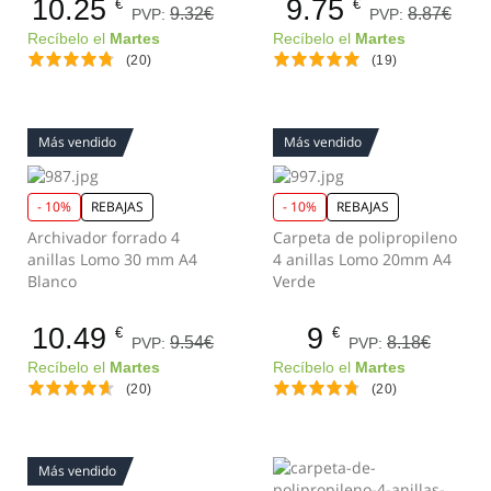
10.25
9.75
€
€
9.32€
8.87€
PVP:
PVP:
Recíbelo el
Martes
Recíbelo el
Martes
(20)
(19)
Más vendido
Más vendido
- 10%
REBAJAS
- 10%
REBAJAS
Archivador forrado 4
Carpeta de polipropileno
anillas Lomo 30 mm A4
4 anillas Lomo 20mm A4
Blanco
Verde
10.49
9
€
€
9.54€
8.18€
PVP:
PVP:
Recíbelo el
Martes
Recíbelo el
Martes
(20)
(20)
Más vendido