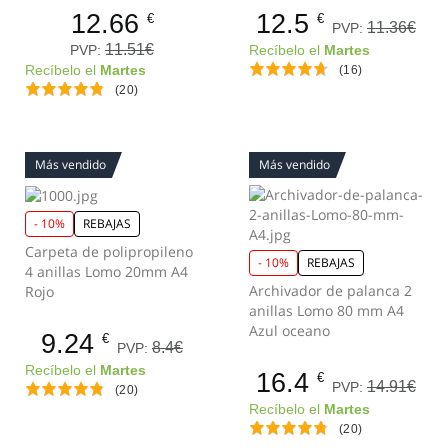
12.66
12.5
€
€
11.36€
PVP:
11.51€
PVP:
Recíbelo el
Martes
Recíbelo el
Martes
(16)
(20)
Más vendido
Más vendido
- 10%
REBAJAS
Carpeta de polipropileno
- 10%
REBAJAS
4 anillas Lomo 20mm A4
Archivador de palanca 2
Rojo
anillas Lomo 80 mm A4
Azul oceano
9.24
€
8.4€
PVP:
Recíbelo el
Martes
16.4
€
14.91€
PVP:
(20)
Recíbelo el
Martes
(20)