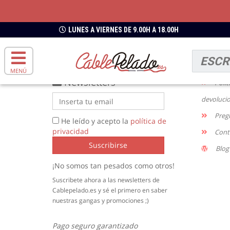
ENVIOS GRATIS
DESDE 49€
LUNES A VIERNES DE 9.00H A 18.00H
INFO
Enví
MENÚ
Newsletters
Polít
devoluci
Preg
He leído y acepto la
política de
privacidad
Cont
Suscribirse
Blog
¡No somos tan pesados como otros!
Suscribete ahora a las newsletters de
Cablepelado.es y sé el primero en saber
nuestras gangas y promociones ;)
Pago seguro garantizado