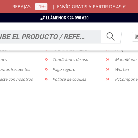
REBAJAS
|
ENVÍO GRATIS A PARTIR DE 49 €
-10%
LLÁMENOS 924 090 620
RMACIÓN
NOTIFICACIONES
MARKETP
os y devoluciones
Aviso legal
Amazon
ica de
Protección de datos
Ebay
ones
Condiciones de uso
ManoMano
untas frecuentes
Pago seguro
Worten
acte con nosotros
Política de cookies
PcCompone