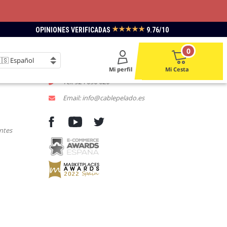
★★★★★
OPINIONES VERIFICADAS
9.76/10
LACE
CONTACTENOS
0
L-V 9:00 a 18:00
Mi perfil
Mi Cesta
Tel: 924 090 620
Email: info@cablepelado.es
ntes