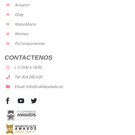
Amazon
Ebay
ManoMano
Worten
PcComponentes
CONTACTENOS
L-V 9:00 a 18:00
Tel: 924 090 620
Email: info@cablepelado.es