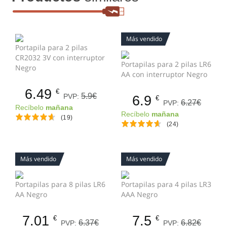
Más vendido
Portapila para 2 pilas
CR2032 3V con interruptor
Portapilas para 2 pilas LR6
Negro
AA con interruptor Negro
6.49
€
5.9€
PVP:
6.9
€
6.27€
PVP:
Recíbelo
mañana
Recíbelo
mañana
(19)
(24)
Más vendido
Más vendido
Portapilas para 8 pilas LR6
Portapilas para 4 pilas LR3
AA Negro
AAA Negro
7.01
7.5
€
€
6.37€
6.82€
PVP:
PVP: