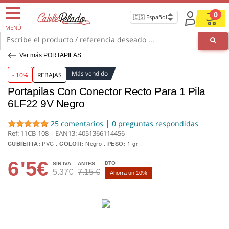
0
MENÚ
Escribe el producto / referencia deseado ...
Ver más PORTAPILAS
Más vendido
- 10%
REBAJAS
Portapilas Con Conector Recto Para 1 Pila
6LF22 9V Negro
|
25 comentarios
0 preguntas respondidas
Ref: 11CB-108 | EAN13:
4051366114456
CUBIERTA:
PVC
COLOR:
Negro
PESO:
1 gr
6
'5€
DTO
SIN IVA
ANTES
5.37€
7.15 €
Ahorra un 10%