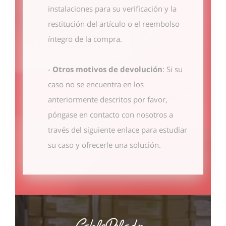
instalaciones para su verificación y la
restitución del artículo o el reembolso
íntegro de la compra.
-
Otros motivos de devolución
: Si su
caso no se encuentra en los
anteriormente descritos por favor,
póngase en contacto con nosotros
a
través del siguiente enlace
para estudiar
su caso y ofrecerle una solución.