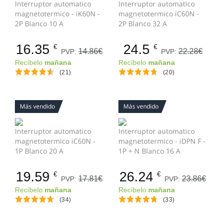
Interruptor automatico
Interruptor automatico
magnetotermico - iK60N -
magnetotermico iC60N -
2P Blanco 10 A
2P Blanco 32 A
16.35
24.5
€
€
14.86€
22.28€
PVP:
PVP:
Recíbelo
mañana
Recíbelo
mañana
(21)
(20)
Más vendido
Más vendido
Interruptor automatico
Interruptor automatico
magnetotermico iC60N -
magnetotermico - iDPN F -
1P Blanco 20 A
1P + N Blanco 16 A
19.59
26.24
€
€
17.81€
23.86€
PVP:
PVP:
Recíbelo
mañana
Recíbelo
mañana
(34)
(33)