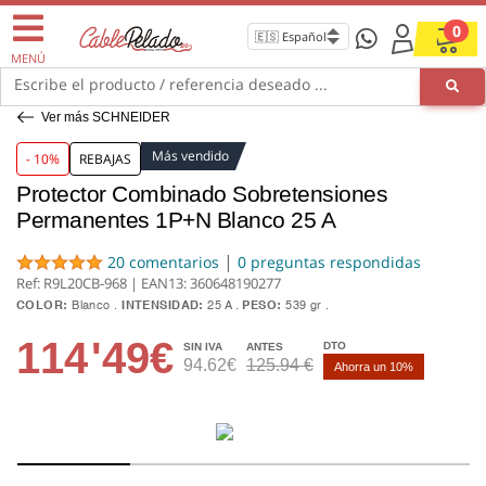
0
MENÚ
Escribe el producto / referencia deseado ...
Ver más SCHNEIDER
Más vendido
- 10%
REBAJAS
Protector Combinado Sobretensiones
Permanentes 1P+N Blanco 25 A
|
20 comentarios
0 preguntas respondidas
Ref: R9L20CB-968 | EAN13:
360648190277
COLOR:
Blanco
INTENSIDAD:
25 A
PESO:
539 gr
114
'49€
DTO
SIN IVA
ANTES
94.62€
125.94 €
Ahorra un 10%