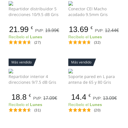
Repartidor distribuidor 5
Conector CEI Macho
direcciones 10/9.5 dB Gris
acodado 9.5mm Gris
21.99
13.69
€
€
19.99€
12.44€
PVP:
PVP:
Recíbelo el
Lunes
Recíbelo el
Lunes
(27)
(32)
Más vendido
Más vendido
Repartidor interior 4
Soporte pared en L para
direcciones 9/7.5 dB Gris
antena de 65 y 80 Gris
18.8
14.4
€
€
17.09€
13.09€
PVP:
PVP:
Recíbelo el
Lunes
Recíbelo el
Lunes
(31)
(20)