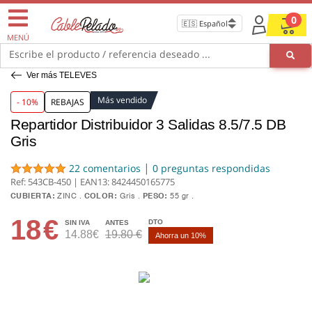
0
MENÚ
Escribe el producto / referencia deseado ...
Ver más TELEVES
Más vendido
- 10%
REBAJAS
Repartidor Distribuidor 3 Salidas 8.5/7.5 DB
Gris
|
22 comentarios
0 preguntas respondidas
Ref: 543CB-450 | EAN13:
8424450165775
CUBIERTA:
ZINC
COLOR:
Gris
PESO:
55 gr
18
€
DTO
SIN IVA
ANTES
14.88€
19.80 €
Ahorra un 10%