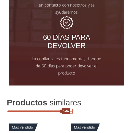
en contacto con nosotros y te
ayudaremos
60 DÍAS PARA
DEVOLVER
La confianza es fundamental, dispone
de 60 días para poder devolver el
producto
Productos
similares
Más vendido
Más vendido