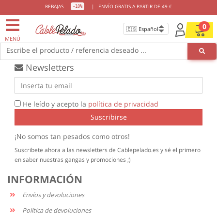
ENVIOS GRATIS
DESDE 49€
REBAJAS
|
ENVÍO GRATIS A PARTIR DE 49 €
-10%
0
MENÚ
Escribe el producto / referencia deseado ...
Newsletters
He leído y acepto la
política de privacidad
Suscribirse
¡No somos tan pesados como otros!
Suscribete ahora a las newsletters de Cablepelado.es y sé el primero
en saber nuestras gangas y promociones ;)
INFORMACIÓN
Envíos y devoluciones
Política de devoluciones