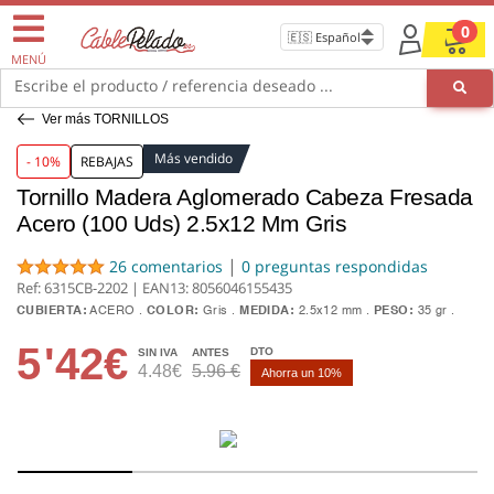
0
MENÚ
Escribe el producto / referencia deseado ...
Ver más TORNILLOS
Más vendido
- 10%
REBAJAS
Tornillo Madera Aglomerado Cabeza Fresada
Acero (100 Uds) 2.5x12 Mm Gris
|
26 comentarios
0 preguntas respondidas
Ref: 6315CB-2202 | EAN13:
8056046155435
CUBIERTA:
ACERO
COLOR:
Gris
MEDIDA:
2.5x12 mm
PESO:
35 gr
5
'42€
DTO
SIN IVA
ANTES
4.48€
5.96 €
Ahorra un 10%