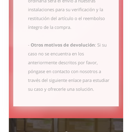
ordinaria será el envío a nuestras
instalaciones para su verificación y la
restitución del artículo o el reembolso
íntegro de la compra.
-
Otros motivos de devolución
: Si su
caso no se encuentra en los
anteriormente descritos por favor,
póngase en contacto con nosotros
a
través del siguiente enlace
para estudiar
su caso y ofrecerle una solución.