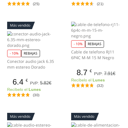
(25)
(21)
Más vendido
- 10%
REBAJAS
Cable de telefono RJ11
- 10%
REBAJAS
6P4C M-M 15 M Negro
Conector audio jack 6.35
mm estereo Dorado
8.7
€
7.91€
PVP:
6.4
Recíbelo el
Lunes
€
5.82€
PVP:
(32)
Recíbelo el
Lunes
(30)
Más vendido
Más vendido