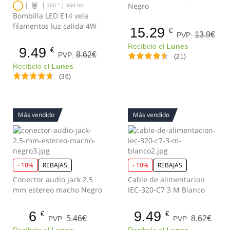
|
|
|
Negro
300 º
450 lm.
Bombilla LED E14 vela
filamentos luz calida 4W
15.29
€
13.9€
PVP:
Recíbelo el
Lunes
9.49
€
8.62€
PVP:
(21)
Recíbelo el
Lunes
(36)
Más vendido
Más vendido
- 10%
REBAJAS
- 10%
REBAJAS
Conector audio jack 2.5
Cable de alimentacion
mm estereo macho Negro
IEC-320-C7 3 M Blanco
6
9.49
€
€
5.46€
8.62€
PVP:
PVP: