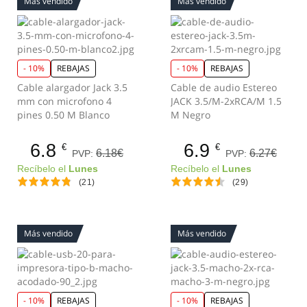
Más vendido
Más vendido
- 10%
REBAJAS
- 10%
REBAJAS
Cable alargador Jack 3.5
Cable de audio Estereo
mm con microfono 4
JACK 3.5/M-2xRCA/M 1.5
pines 0.50 M Blanco
M Negro
6.8
6.9
€
€
6.18€
6.27€
PVP:
PVP:
Recíbelo el
Lunes
Recíbelo el
Lunes
(21)
(29)
Más vendido
Más vendido
- 10%
REBAJAS
- 10%
REBAJAS