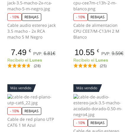
- 10%
REBAJAS
- 10%
REBAJAS
Cable audio estereo jack
Cable de alimentacion
3.5 macho - 2x RCA
CPU CEE7/M-C13/H 2 M
macho 5 M Negro
Blanco
7.49
10.55
€
€
6.81€
9.59€
PVP:
PVP:
Recíbelo el
Lunes
Recíbelo el
Lunes
(28)
(25)
Más vendido
Más vendido
- 10%
REBAJAS
Cable de red plano UTP
- 10%
REBAJAS
CAT6 1 M Azul
Cable de audio estereo