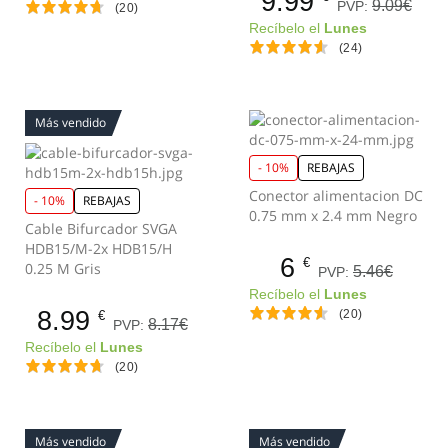
9.99
9.09€
PVP:
(20)
Recíbelo el
Lunes
(24)
Más vendido
- 10%
REBAJAS
Conector alimentacion DC
- 10%
REBAJAS
0.75 mm x 2.4 mm Negro
Cable Bifurcador SVGA
HDB15/M-2x HDB15/H
6
€
0.25 M Gris
5.46€
PVP:
Recíbelo el
Lunes
8.99
(20)
€
8.17€
PVP:
Recíbelo el
Lunes
(20)
Más vendido
Más vendido