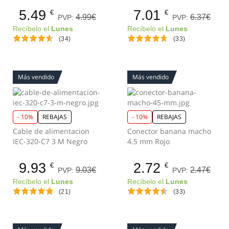
5.49
7.01
€
€
4.99€
6.37€
PVP:
PVP:
Recíbelo el
Lunes
Recíbelo el
Lunes
(34)
(33)
Más vendido
Más vendido
- 10%
REBAJAS
- 10%
REBAJAS
Cable de alimentacion
Conector banana macho
IEC-320-C7 3 M Negro
4.5 mm Rojo
9.93
2.72
€
€
9.03€
2.47€
PVP:
PVP:
Recíbelo el
Lunes
Recíbelo el
Lunes
(21)
(33)