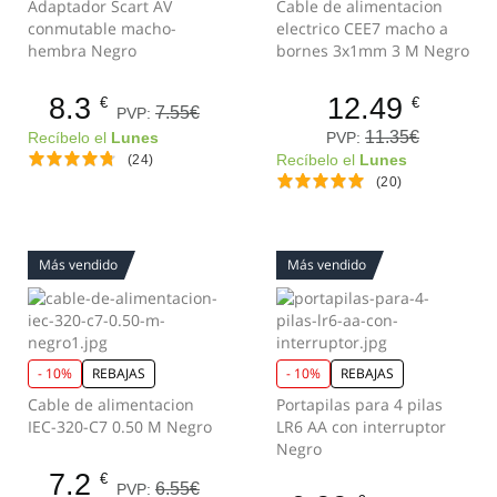
Adaptador Scart AV
Cable de alimentacion
conmutable macho-
electrico CEE7 macho a
hembra Negro
bornes 3x1mm 3 M Negro
8.3
12.49
€
€
7.55€
PVP:
11.35€
PVP:
Recíbelo el
Lunes
(24)
Recíbelo el
Lunes
(20)
Más vendido
Más vendido
- 10%
REBAJAS
- 10%
REBAJAS
Cable de alimentacion
Portapilas para 4 pilas
IEC-320-C7 0.50 M Negro
LR6 AA con interruptor
Negro
7.2
€
6.55€
PVP: