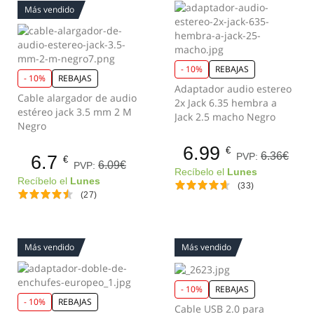
Más vendido
- 10%
REBAJAS
- 10%
REBAJAS
Adaptador audio estereo
Cable alargador de audio
2x Jack 6.35 hembra a
estéreo jack 3.5 mm 2 M
Jack 2.5 macho Negro
Negro
6.99
€
6.36€
PVP:
6.7
€
6.09€
PVP:
Recíbelo el
Lunes
Recíbelo el
Lunes
(33)
(27)
Más vendido
Más vendido
- 10%
REBAJAS
- 10%
REBAJAS
Cable USB 2.0 para