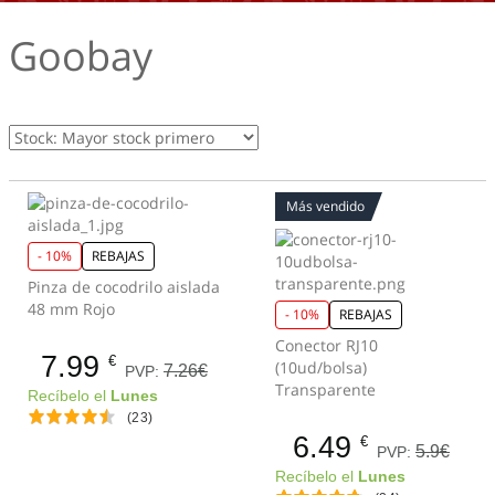
Goobay
Más vendido
- 10%
REBAJAS
Pinza de cocodrilo aislada
48 mm Rojo
- 10%
REBAJAS
Conector RJ10
7.99
€
(10ud/bolsa)
7.26€
PVP:
Transparente
Recíbelo el
Lunes
(23)
6.49
€
5.9€
PVP:
Recíbelo el
Lunes