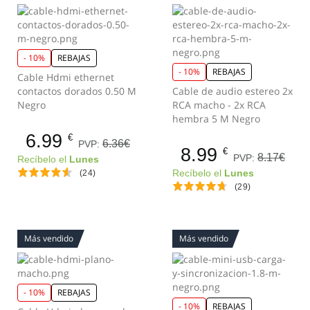
- 10%
REBAJAS
- 10%
REBAJAS
Cable Hdmi ethernet
contactos dorados 0.50 M
Cable de audio estereo 2x
Negro
RCA macho - 2x RCA
hembra 5 M Negro
6.99
€
6.36€
PVP:
8.99
€
8.17€
PVP:
Recíbelo el
Lunes
(24)
Recíbelo el
Lunes
(29)
Más vendido
Más vendido
- 10%
REBAJAS
- 10%
REBAJAS