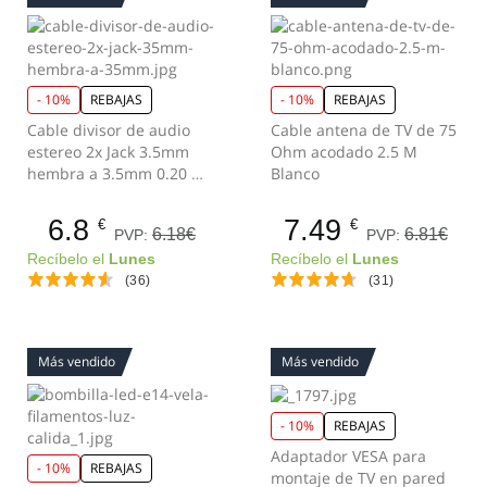
- 10%
REBAJAS
- 10%
REBAJAS
Cable divisor de audio
Cable antena de TV de 75
estereo 2x Jack 3.5mm
Ohm acodado 2.5 M
hembra a 3.5mm 0.20 M
Blanco
Negro
6.8
7.49
€
€
6.18€
6.81€
PVP:
PVP:
Recíbelo el
Lunes
Recíbelo el
Lunes
(36)
(31)
Más vendido
Más vendido
- 10%
REBAJAS
Adaptador VESA para
- 10%
REBAJAS
montaje de TV en pared