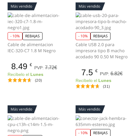
Más vendido
Más vendido
- 10%
REBAJAS
- 10%
REBAJAS
Cable de alimentacion
Cable USB 2.0 para
IEC-320-C7 1.8 M Negro
impresora tipo B macho
acodado 90 0.50 M Negro
8.49
€
7.72€
PVP:
7.5
€
6.82€
PVP:
Recíbelo el
Lunes
(20)
Recíbelo el
Lunes
(31)
Más vendido
Más vendido
- 10%
REBAJAS