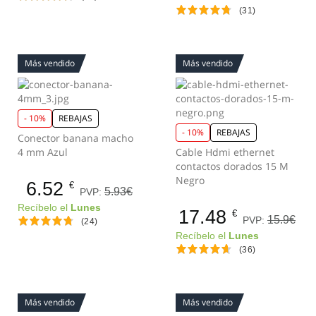
(31)
Más vendido
Más vendido
- 10%
REBAJAS
- 10%
REBAJAS
Conector banana macho
4 mm Azul
Cable Hdmi ethernet
contactos dorados 15 M
Negro
6.52
€
5.93€
PVP:
Recíbelo el
Lunes
17.48
€
15.9€
PVP:
(24)
Recíbelo el
Lunes
(36)
Más vendido
Más vendido