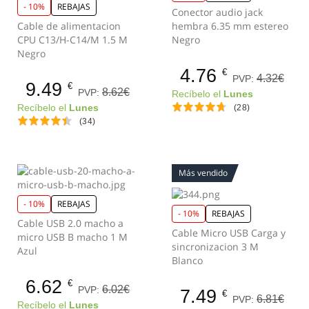
- 10%
REBAJAS
Conector audio jack
Cable de alimentacion
hembra 6.35 mm estereo
CPU C13/H-C14/M 1.5 M
Negro
Negro
4.76
€
4.32€
PVP:
9.49
€
8.62€
PVP:
Recíbelo el
Lunes
Recíbelo el
Lunes
(28)
(34)
Más vendido
- 10%
REBAJAS
- 10%
REBAJAS
Cable USB 2.0 macho a
Cable Micro USB Carga y
micro USB B macho 1 M
sincronizacion 3 M
Azul
Blanco
6.62
€
6.02€
PVP:
7.49
€
6.81€
PVP:
Recíbelo el
Lunes