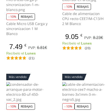
- 10%
REBAJAS
Cable de alimentacion
- 10%
REBAJAS
CPU recto CEE7/M-C13/H
Cable Micro USB Carga y
2 M Blanco
sincronizacion 1 M
Blanco
9.05
€
8.23€
PVP:
Recíbelo el
Lunes
7.49
€
6.81€
PVP:
(20)
Recíbelo el
Lunes
(21)
Más vendido
Más vendido
- 10%
REBAJAS
- 10%
REBAJAS