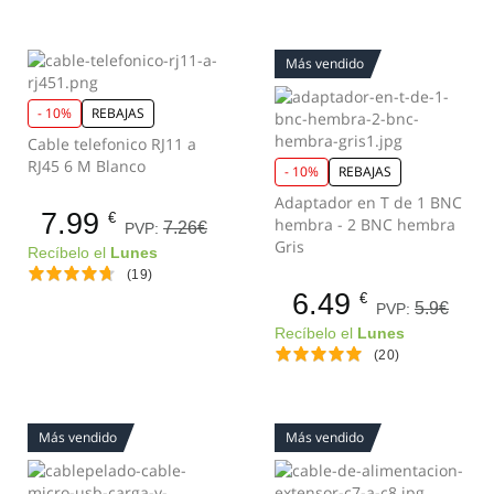
Más vendido
- 10%
REBAJAS
Cable telefonico RJ11 a
RJ45 6 M Blanco
- 10%
REBAJAS
Adaptador en T de 1 BNC
7.99
€
hembra - 2 BNC hembra
7.26€
PVP:
Gris
Recíbelo el
Lunes
(19)
6.49
€
5.9€
PVP:
Recíbelo el
Lunes
(20)
Más vendido
Más vendido