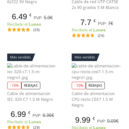
6LF22 9V Negro
Cable de red UTP CAT5E
2x 90 grados 5 M Blanco
6.49
€
5.9€
PVP:
7.7
€
7€
PVP:
Recíbelo el
Lunes
(28)
Recíbelo el
Lunes
(24)
Más vendido
Más vendido
- 10%
REBAJAS
- 10%
REBAJAS
Cable de alimentacion
Cable de alimentacion
IEC-320-C7 1.5 M Negro
CPU recto CEE7 1.5 M
Negro
6.99
€
6.36€
PVP:
9.99
€
9.09€
PVP:
Recíbelo el
Lunes
(29)
Recíbelo el
Lunes