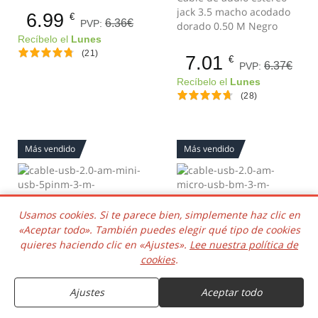
jack 3.5 macho acodado
6.99
€
6.36€
PVP:
dorado 0.50 M Negro
Recíbelo el
Lunes
(21)
7.01
€
6.37€
PVP:
Recíbelo el
Lunes
(28)
Más vendido
Más vendido
Usamos cookies. Si te parece bien, simplemente haz clic en
- 10%
REBAJAS
- 10%
REBAJAS
«Aceptar todo». También puedes elegir qué tipo de cookies
Cable Mini USB carga y
Cable Micro USB carga y
quieres haciendo clic en «Ajustes».
Lee nuestra política de
sincronizacion 3 M Negro
sincronizacion 3 M Negro
cookies
.
8.09
8
€
€
Ajustes
Aceptar todo
7.36€
7.27€
PVP:
PVP:
Recíbelo el
Lunes
Recíbelo el
Lunes