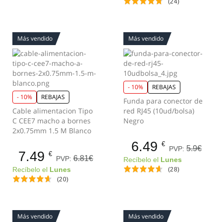
(24)
Más vendido
Más vendido
- 10%
REBAJAS
- 10%
REBAJAS
Funda para conector de
Cable alimentacion Tipo
red RJ45 (10ud/bolsa)
C CEE7 macho a bornes
Negro
2x0.75mm 1.5 M Blanco
6.49
€
5.9€
PVP:
7.49
€
6.81€
PVP:
Recíbelo el
Lunes
Recíbelo el
Lunes
(28)
(20)
Más vendido
Más vendido