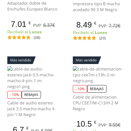
Adaptador doble de
impresora tipo B macho
Enchufes Europeo Blanco
acodado 90 3 M Negro
7.01
8.49
€
€
6.37€
PVP:
7.72€
PVP:
Recíbelo el
Lunes
Recíbelo el
Lunes
(38)
(20)
Más vendido
Más vendido
- 10%
REBAJAS
- 10%
REBAJAS
Cable de alimentacion
Cable de audio estereo
CPU CEE7/M-C13/H 2 M
jack 3.5 macho-macho 4
Negro
pin 1 M Negro
10.5
€
9.55€
PVP:
6.7
€
6.09€
PVP: