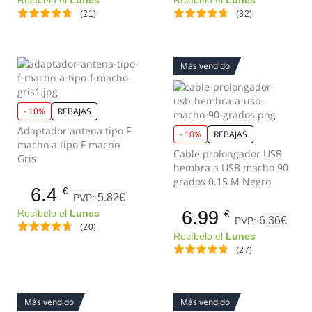
Recíbelo el
Lunes
Recíbelo el
Lunes
(21)
(32)
Más vendido
- 10%
REBAJAS
Adaptador antena tipo F
- 10%
REBAJAS
macho a tipo F macho
Cable prolongador USB
Gris
hembra a USB macho 90
grados 0.15 M Negro
6.4
€
5.82€
PVP:
6.99
Recíbelo el
Lunes
€
6.36€
PVP:
(20)
Recíbelo el
Lunes
(27)
Más vendido
Más vendido