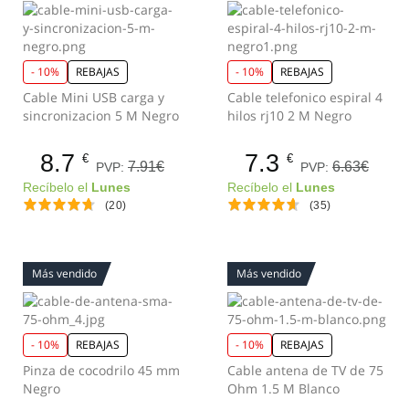
- 10%
REBAJAS
- 10%
REBAJAS
Cable Mini USB carga y
Cable telefonico espiral 4
sincronizacion 5 M Negro
hilos rj10 2 M Negro
8.7
7.3
€
€
7.91€
6.63€
PVP:
PVP:
Recíbelo el
Lunes
Recíbelo el
Lunes
(20)
(35)
Más vendido
Más vendido
- 10%
REBAJAS
- 10%
REBAJAS
Pinza de cocodrilo 45 mm
Cable antena de TV de 75
Negro
Ohm 1.5 M Blanco