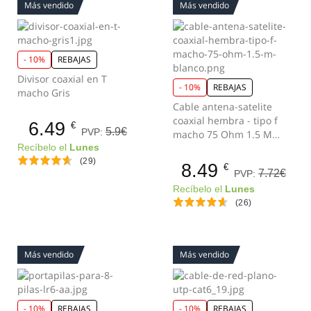
Más vendido
Más vendido
- 10%
REBAJAS
Divisor coaxial en T
- 10%
REBAJAS
macho Gris
Cable antena-satelite
coaxial hembra - tipo f
6.49
€
5.9€
PVP:
macho 75 Ohm 1.5 M
Blanco
Recíbelo el
Lunes
(29)
8.49
€
7.72€
PVP:
Recíbelo el
Lunes
(26)
Más vendido
Más vendido
- 10%
REBAJAS
- 10%
REBAJAS