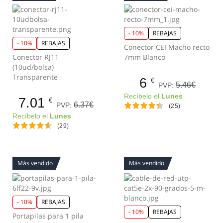
- 10%
REBAJAS
- 10%
REBAJAS
Conector CEI Macho recto
Conector RJ11
7mm Blanco
(10ud/bolsa)
Transparente
6
€
5.46€
PVP:
Recíbelo el
Lunes
7.01
€
6.37€
PVP:
(25)
Recíbelo el
Lunes
(29)
Más vendido
Más vendido
- 10%
REBAJAS
- 10%
REBAJAS
Portapilas para 1 pila