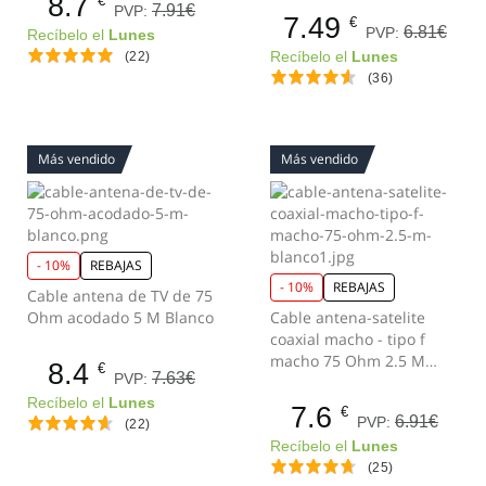
8.7
€
7.91€
PVP:
7.49
€
6.81€
PVP:
Recíbelo el
Lunes
(22)
Recíbelo el
Lunes
(36)
Más vendido
Más vendido
- 10%
REBAJAS
- 10%
REBAJAS
Cable antena de TV de 75
Ohm acodado 5 M Blanco
Cable antena-satelite
coaxial macho - tipo f
macho 75 Ohm 2.5 M
8.4
€
7.63€
PVP:
Blanco
Recíbelo el
Lunes
7.6
€
6.91€
PVP:
(22)
Recíbelo el
Lunes
(25)