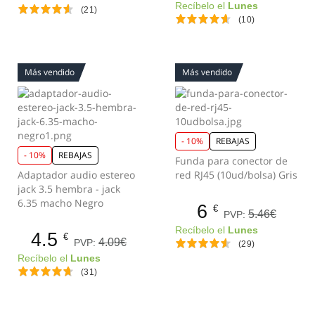
Recíbelo el
Lunes
(21)
(10)
Más vendido
Más vendido
- 10%
REBAJAS
- 10%
REBAJAS
Funda para conector de
Adaptador audio estereo
red RJ45 (10ud/bolsa) Gris
jack 3.5 hembra - jack
6.35 macho Negro
6
€
5.46€
PVP:
Recíbelo el
Lunes
4.5
€
4.09€
PVP:
(29)
Recíbelo el
Lunes
(31)