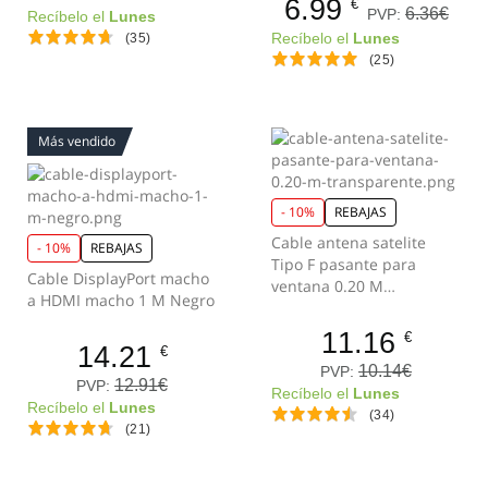
6.99
€
6.36€
PVP:
Recíbelo el
Lunes
(35)
Recíbelo el
Lunes
(25)
Más vendido
- 10%
REBAJAS
Cable antena satelite
- 10%
REBAJAS
Tipo F pasante para
Cable DisplayPort macho
ventana 0.20 M
a HDMI macho 1 M Negro
Transparente
11.16
€
14.21
€
10.14€
PVP:
12.91€
PVP:
Recíbelo el
Lunes
Recíbelo el
Lunes
(34)
(21)