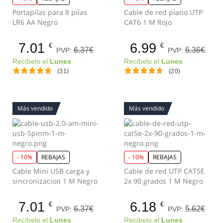
Portapilas para 8 pilas
Cable de red plano UTP
LR6 AA Negro
CAT6 1 M Rojo
7.01
6.99
€
€
6.37€
6.36€
PVP:
PVP:
Recíbelo el
Lunes
Recíbelo el
Lunes
(31)
(20)
Más vendido
Más vendido
- 10%
REBAJAS
- 10%
REBAJAS
Cable Mini USB carga y
Cable de red UTP CAT5E
sincronizacion 1 M Negro
2x 90 grados 1 M Negro
7.01
6.18
€
€
6.37€
5.62€
PVP:
PVP:
Recíbelo el
Lunes
Recíbelo el
Lunes