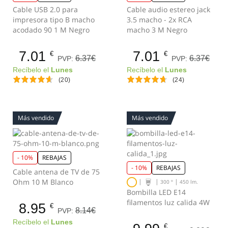
Cable USB 2.0 para
Cable audio estereo jack
impresora tipo B macho
3.5 macho - 2x RCA
acodado 90 1 M Negro
macho 3 M Negro
7.01
7.01
€
€
6.37€
6.37€
PVP:
PVP:
Recíbelo el
Lunes
Recíbelo el
Lunes
(20)
(24)
Más vendido
Más vendido
- 10%
REBAJAS
- 10%
REBAJAS
Cable antena de TV de 75
Ohm 10 M Blanco
|
|
|
300 º
450 lm.
Bombilla LED E14
filamentos luz calida 4W
8.95
€
8.14€
PVP:
Recíbelo el
Lunes
€