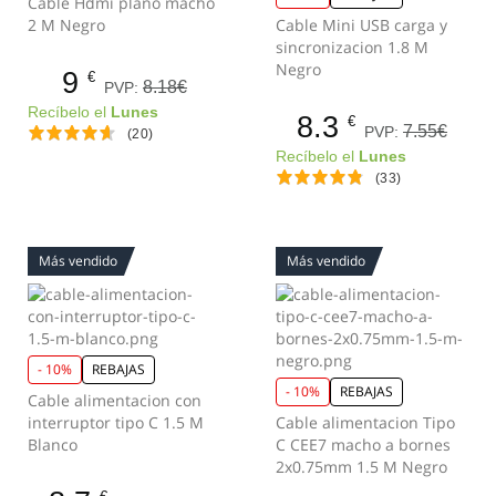
Cable Hdmi plano macho
2 M Negro
Cable Mini USB carga y
sincronizacion 1.8 M
Negro
9
€
8.18€
PVP:
Recíbelo el
Lunes
8.3
€
7.55€
PVP:
(20)
Recíbelo el
Lunes
(33)
Más vendido
Más vendido
- 10%
REBAJAS
- 10%
REBAJAS
Cable alimentacion con
interruptor tipo C 1.5 M
Cable alimentacion Tipo
Blanco
C CEE7 macho a bornes
2x0.75mm 1.5 M Negro