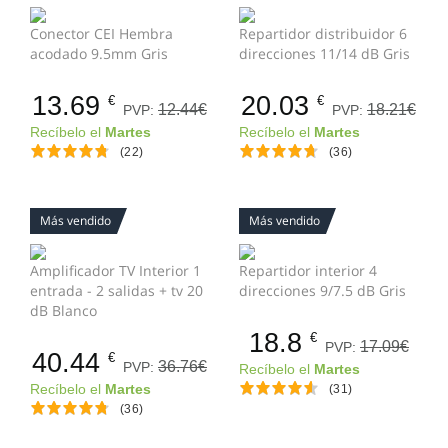
Conector CEI Hembra
Repartidor distribuidor 6
acodado 9.5mm Gris
direcciones 11/14 dB Gris
13.69
20.03
€
€
12.44€
18.21€
PVP:
PVP:
Recíbelo el
Martes
Recíbelo el
Martes
(22)
(36)
Más vendido
Más vendido
Amplificador TV Interior 1
Repartidor interior 4
entrada - 2 salidas + tv 20
direcciones 9/7.5 dB Gris
dB Blanco
18.8
€
17.09€
PVP:
40.44
€
36.76€
PVP:
Recíbelo el
Martes
Recíbelo el
Martes
(31)
(36)