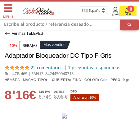
0
MENÚ
Escribe el producto / referencia deseado ...
Ver más TELEVES
Más vendido
- 10%
REBAJAS
Adaptador Bloqueador DC Tipo F Gris
|
22 comentarios
1 preguntas respondidas
Ref: 4CB-469 | EAN13:
8424450040713
HEMBRA - MACHO
TIPO:
CUBIERTA:
ZINC
COLOR:
Gris
PESO:
9 gr
8
'16€
DTO
SIN IVA
ANTES
6.74€
8.98 €
Ahorra un 10%