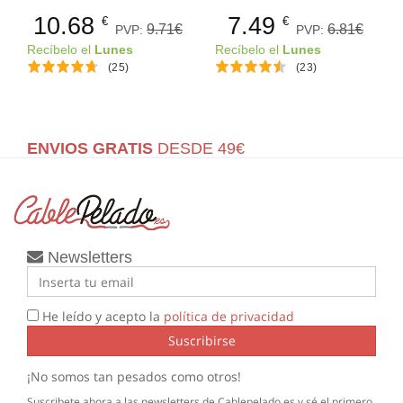
10.68
7.49
€
€
9.71€
6.81€
PVP:
PVP:
Recíbelo el
Lunes
Recíbelo el
Lunes
(25)
(23)
ENVIOS GRATIS
DESDE 49€
Newsletters
He leído y acepto la
política de privacidad
Suscribirse
¡No somos tan pesados como otros!
Suscribete ahora a las newsletters de Cablepelado.es y sé el primero