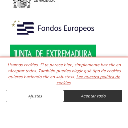
Usamos cookies. Si te parece bien, simplemente haz clic en
«Aceptar todo». También puedes elegir qué tipo de cookies
quieres haciendo clic en «Ajustes».
Lee nuestra política de
Copyright © 2016 - 2026 Todos los derechos reservados.
cookies
.
Desarrollado e integrado
COMPRAR
Kaframa Technology SL CIF B06758361. Poligono el Nevero
complejo Inmuba Albatros, Manzana 6 Nave 9, 06006,
Ajustes
Aceptar todo
Badajoz. ESPAÑA.
10.68€
Entrega estimada el 10 de Agosto
11.75€