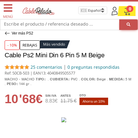
0
MENÚ
Escribe el producto / referencia deseado ...
Ver más PS2
Más vendido
- 10%
REBAJAS
Cable Ps2 Mini Din 6 Pin 5 M Beige
|
25 comentarios
0 preguntas respondidas
Ref: 50CB-503 | EAN13:
4040849505577
MACHO - MACHO
TIPO:
CUBIERTA:
PVC
COLOR:
Beige
MEDIDA:
5 M
PESO:
144 gr
10
'68€
DTO
SIN IVA
ANTES
8.83€
11.75 €
Ahorra un 10%