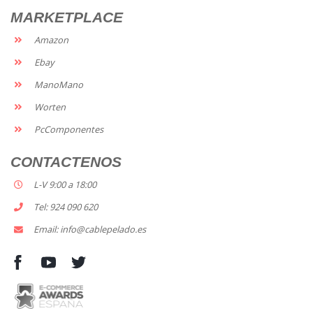
MARKETPLACE
Amazon
Ebay
ManoMano
Worten
PcComponentes
CONTACTENOS
L-V 9:00 a 18:00
Tel: 924 090 620
Email: info@cablepelado.es