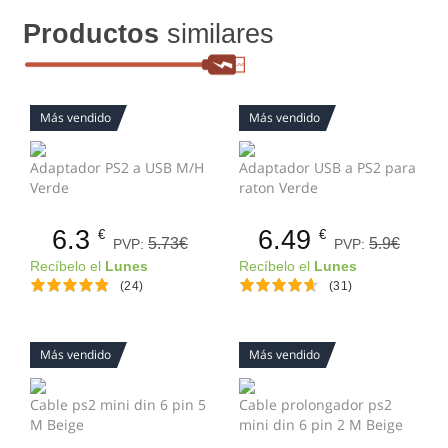
Productos
similares
Más vendido
Más vendido
Adaptador PS2 a USB M/H
Adaptador USB a PS2 para
Verde
raton Verde
6.3
6.49
€
€
5.73€
5.9€
PVP:
PVP:
Recíbelo el
Lunes
Recíbelo el
Lunes
(24)
(31)
Más vendido
Más vendido
Cable ps2 mini din 6 pin 5
Cable prolongador ps2
M Beige
mini din 6 pin 2 M Beige