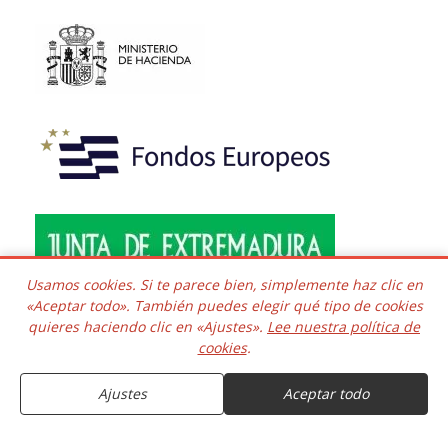
Usamos cookies. Si te parece bien, simplemente haz clic en
«Aceptar todo». También puedes elegir qué tipo de cookies
quieres haciendo clic en «Ajustes».
Lee nuestra política de
Copyright © 2016 - 2026 Todos los derechos reservados.
cookies
.
Desarrollado e integrado
COMPRAR
Kaframa Technology SL CIF B06758361. Poligono el Nevero
complejo Inmuba Albatros, Manzana 6 Nave 9, 06006,
Ajustes
Aceptar todo
Badajoz. ESPAÑA.
34.49€
Entrega estimada el 11 de Agosto
37.94€