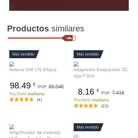
Productos
similares
Más vendido
Más vendido
Antena UHF LTE Ellipse
Adaptador bloqueador DC
tipo F Gris
98.49
€
89.54€
PVP:
8.16
€
7.41€
PVP:
Recíbelo
mañana
(4)
Recíbelo
mañana
(22)
Más vendido
Amplificador de vivienda