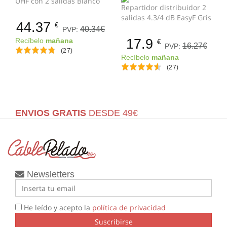
UHF con 2 salidas Blanco
Repartidor distribuidor 2
salidas 4.3/4 dB EasyF Gris
44.37
€
40.34€
PVP:
17.9
Recíbelo
mañana
€
16.27€
PVP:
(27)
Recíbelo
mañana
(27)
ENVIOS GRATIS
DESDE 49€
Newsletters
He leído y acepto la
política de privacidad
Suscribirse