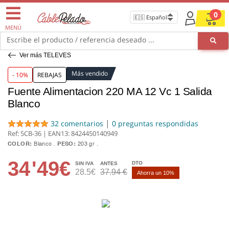
0
MENÚ
Escribe el producto / referencia deseado ...
Ver más TELEVES
Más vendido
- 10%
REBAJAS
Fuente Alimentacion 220 MA 12 Vc 1 Salida
Blanco
|
32 comentarios
0 preguntas respondidas
Ref: 5CB-36 | EAN13:
8424450140949
COLOR:
Blanco
PESO:
203 gr
34
'49€
DTO
SIN IVA
ANTES
28.5€
37.94 €
Ahorra un 10%