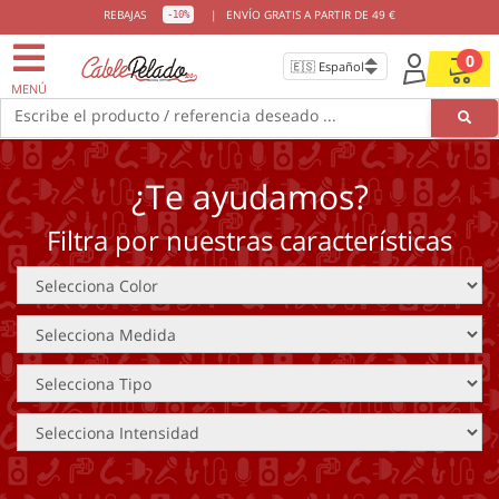
REBAJAS
|
ENVÍO GRATIS A PARTIR DE 49 €
-10%
0
MENÚ
Escribe el producto / referencia deseado ...
¿Te ayudamos?
Filtra por nuestras características