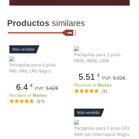
Productos
similares
Más vendido
Portapilas para 3 pilas
FR06, HR06, LR06
Portapilas para 4 pilas
FR6, HR6, LR6 Negro
5.51
€
5.01€
PVP:
6.4
Recíbelo el
Martes
€
5.82€
PVP:
(1)
Recíbelo el
Martes
(27)
Más vendido
Portapilas para 3 pilas LR3
AAA con interruptor Negro