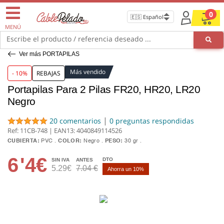
0
MENÚ
Escribe el producto / referencia deseado ...
Ver más PORTAPILAS
Más vendido
- 10%
REBAJAS
Portapilas Para 2 Pilas FR20, HR20, LR20
Negro
|
20 comentarios
0 preguntas respondidas
Ref: 11CB-748 | EAN13:
4040849114526
CUBIERTA:
PVC
COLOR:
Negro
PESO:
30 gr
6
'4€
DTO
SIN IVA
ANTES
5.29€
7.04 €
Ahorra un 10%