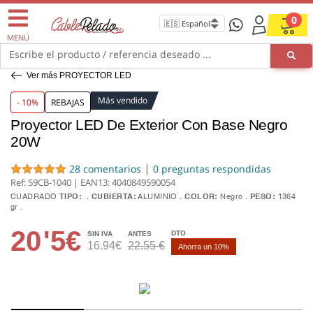
0
MENÚ
Escribe el producto / referencia deseado ...
Ver más PROYECTOR LED
Más vendido
- 10%
REBAJAS
Proyector LED De Exterior Con Base Negro
20W
|
28 comentarios
0 preguntas respondidas
Ref: 59CB-1040 | EAN13:
4040849590054
CUADRADO
TIPO:
CUBIERTA:
ALUMINIO
COLOR:
Negro
PESO:
1364
gr
20
'5€
DTO
SIN IVA
ANTES
16.94€
22.55 €
Ahorra un 10%