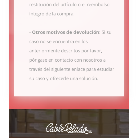
restitución del artículo o el reembolso
íntegro de la compra.
-
Otros motivos de devolución
: Si su
caso no se encuentra en los
anteriormente descritos por favor,
póngase en contacto con nosotros
a
través del siguiente enlace
para estudiar
su caso y ofrecerle una solución.