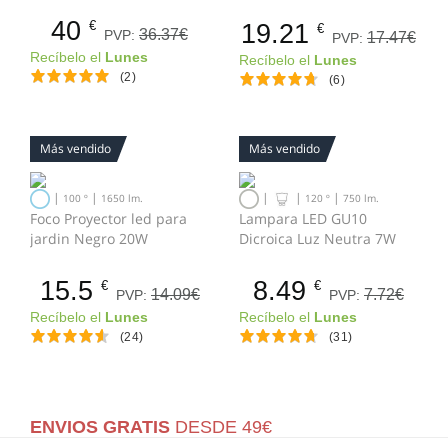
40
19.21
€
€
36.37€
PVP:
17.47€
PVP:
Recíbelo el
Lunes
Recíbelo el
Lunes
(2)
(6)
Más vendido
Más vendido
|
|
|
|
|
100 º
1650 lm.
120 º
750 lm.
Foco Proyector led para
Lampara LED GU10
jardin Negro 20W
Dicroica Luz Neutra 7W
15.5
8.49
€
€
14.09€
7.72€
PVP:
PVP:
Recíbelo el
Lunes
Recíbelo el
Lunes
(24)
(31)
ENVIOS GRATIS
DESDE 49€