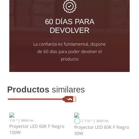
60 DÍAS PARA
DEVOLVER
La confianza es fundamental, dispone
de 60 días para poder devolver el
producto
Productos
similares
|
|
|
110 º
9000 lm.
110 º
2600 lm.
Proyector LED 60K F Negro
Proyector LED 60K F Negro
100W
30W